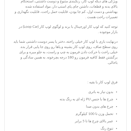
ویژگی های دیگه لوپ کار، رنگبندی متنوع و دوست داشتنی، استحکام
بالای بدنه و قطعات، داشتن جای پای استپ دار، مواد استفاده شده
بهداشتی و دست اول، کم جا بودن، قابلیت حمل راحت، قابلیت نگهداری و
تعمیرات راحت هست .
توجه کنید که لوپ کار اورجینال با برند و لوگوی لوپ کار (Loop Car) در
بازار موجوده .
درنهایت بازی با لوپ کار خیلی راحته، دختر یا پسر دوست داشتنی شما باید
روی سطح صاف، روی لوپ کار بشینه و پاها رو روی جا پایی قرار بده.
خیلی راحت با حرکت دادن فرمون به چپ و راست، به جلو میره و برای
برگشتن فقط کافیه فرمون رو 180 درجه بچرخونه. به همین سادگی و
باحالی.
فرق لوپ کار با بقیه :
بدون نیاز به باتری
چرخ ها با جنس PU ژله ای به رنگ بدنه
چرخ های بدون صدا
تحمل وزن تا 100 کیلوگرم
عمر بالای چرخ ها تا 5 برابر
تنوع رنگ