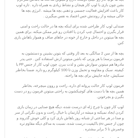
بشن چون بازی با لوپ کار هیجان و نشاط زیادی به همراه داره . تازه لوپ
کار باعث افزایش فعالیت جسمی و ذهنی بچه ها میشه . انرژی بچه ها
خالی میشه و از روندنش حس اعتماد به نفس میگیرن .
صندلی لوپ کار طراحی شده برای اینکه بچه ها در حالت راحت و امنی
قرار بگیرن و احتمال چپ کردن یا افتادن رو غیر ممکن میکنه. برای همین
بچه ها میتونن در داخل و خارج از خونه در جاهای صاف و هموار باهاش بازی
کنن.
بچه ها از سن 2 سالگی به بعد (از وقتی که بتونن بشینن و دستشون به
فرمون برسه) با هر وزنی که باشن میتونن ازش استفاده کنن . حتی پدر
مادرها هم میتونن سوارش بشن و لذت ببرن. چون لوپ کار از جنس PP با
کیفیته. سبک و مقاومه و تحمل وزن تا 100 کیلوگرم رو داره. ضمنا بخاطر
سبکیش، جابه جاییش برای بچه ها راحته.
فرمون لوپ کار حالت پروانه ای داره، راحت و روون میچرخه، بخاطر
همین بچه ها با دست های کوچیکشون به راحتی میتونن فرمون رو در دست
بگیرن و بچرخونن.
لوپ کار چون با چرخ ژله ای درست شده، دیگه هیچ صدایی در زمان بازی
کردن ایجاد نمیکنه و میشه در آپارتمان با خیال راحت و بدون نگرانی از سر
و صدا در هر ساعتی از شبانه روز باهاش بازی کرد و کلی خوش گذروند و
چون از جنس pu باکیفیت درست شده، نسبت به مدلای دیگه مقاوم تره
وعمرش تا 5 برابر بیشتره .