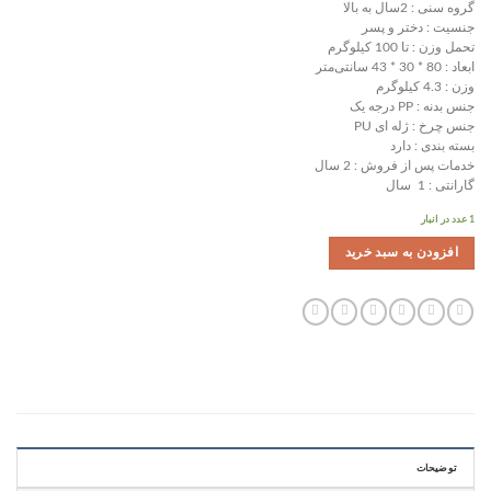
گروه سنی : 2سال به بالا
جنسیت : دختر و پسر
تحمل وزن : تا 100 کیلوگرم
ابعاد : 80 * 30 * 43 سانتی‌متر
وزن : 4.3 کیلوگرم
جنس بدنه : PP درجه یک
جنس چرخ : ژله ای PU
بسته بندی : دارد
خدمات پس از فروش : 2 سال
گارانتی : 1 سال
1 عدد در انبار
افزودن به سبد خرید
توضیحات