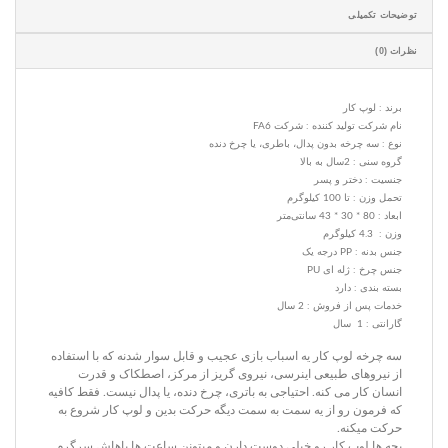
توضیحات تکمیلی
نظرات (0)
برند : لوپ کار
نام شرکت تولید کننده : شرکت FA6
نوع : سه چرخه بدون پدال، باطری، یا چرخ دنده
گروه سنی : 2سال به بالا
جنسیت : دختر و پسر
تحمل وزن : تا 100 کیلوگرم
ابعاد : 80 * 30 * 43 سانتی‌متر
وزن : 4.3 کیلوگرم
جنس بدنه : PP درجه یک
جنس چرخ : ژله ای PU
بسته بندی : دارد
خدمات پس از فروش : 2 سال
گارانتی : 1 سال
سه چرخه لوپ کار یه اسباب بازی عجیب و قابل سوار شدنه که با استفاده
از نیروهای طبیعی اینرسی، نیروی گریز از مرکز، اصطکاک و قدرت
انسان کار می کنه. احتیاجی به باتری، چرخ دنده، یا پدال نیست. فقط کافیه
که فرمون رو از یه سمت به سمت دیگه حرکت بدین و لوپ کار شروع به
حرکت میکنه.
بچه ها لوپ کار رو خیلی دوست دارن و میتونن ساعت ها باهاش سرگرم