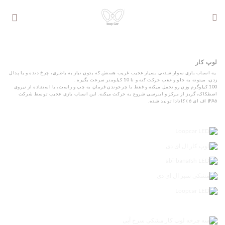
Ski
t
conten
لوپ کار
یه اسباب بازی سوار شدنی بسیار عجیب غریب هستش که بدون نیاز به باطری، چرخ دنده و یا پدال
زدن، میتونه به جلو و عقب حرکت کنه و تا 10 کیلومتر سرعت بگیره .
100 کیلوگرم وزن رو تحمل میکنه و فقط با چرخوندن فرمان به چپ و راست، با استفاده از نیروی
اصطکاک، گریز از مرکز و اینرسی شروع به حرکت میکنه.
این اسباب بازی عجیب توسط شرکت
FA6( اف ای 6 ) کانادا تولید شده.