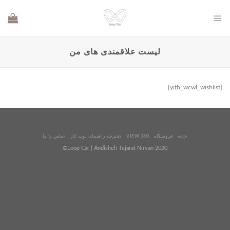
Ski
t
conten
لیست علاقمندی های من
[yith_wcwl_wishlist]
خانه
فروشگاه
VIEW 360
دفترچه راهنمای لوپ کار
تماس با ما
2020 Loop Car | Andisheh Tejarat Nirvan©