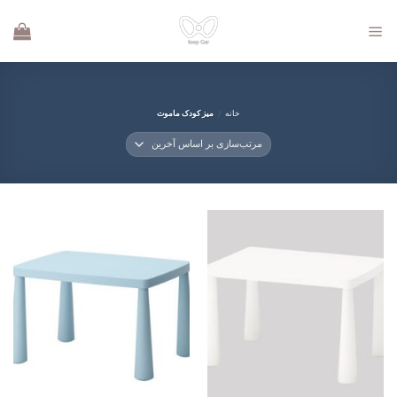
Ski
t
conten
خانه
/
میز کودک ماموت