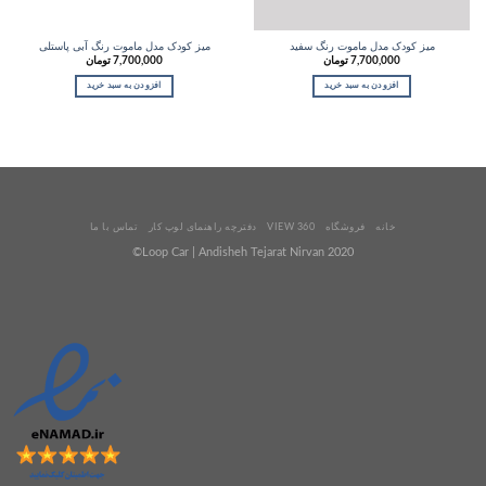
میز کودک مدل ماموت رنگ سفید
میز کودک مدل ماموت رنگ آبی پاستلی
7,700,000
تومان
7,700,000
تومان
افزودن به سبد خرید
افزودن به سبد خرید
خانه
فروشگاه
VIEW 360
دفترچه راهنمای لوپ کار
تماس با ما
2020 Loop Car | Andisheh Tejarat Nirvan©